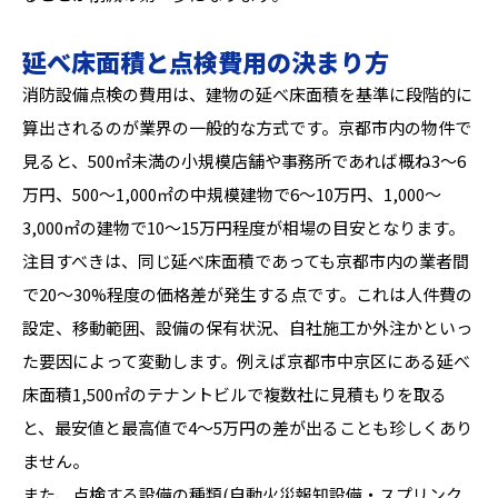
延べ床面積と点検費用の決まり方
消防設備点検の費用は、建物の延べ床面積を基準に段階的に
算出されるのが業界の一般的な方式です。京都市内の物件で
見ると、500㎡未満の小規模店舗や事務所であれば概ね3〜6
万円、500〜1,000㎡の中規模建物で6〜10万円、1,000〜
3,000㎡の建物で10〜15万円程度が相場の目安となります。
注目すべきは、同じ延べ床面積であっても京都市内の業者間
で20〜30%程度の価格差が発生する点です。これは人件費の
設定、移動範囲、設備の保有状況、自社施工か外注かといっ
た要因によって変動します。例えば京都市中京区にある延べ
床面積1,500㎡のテナントビルで複数社に見積もりを取る
と、最安値と最高値で4〜5万円の差が出ることも珍しくあり
ません。
また、点検する設備の種類(自動火災報知設備・スプリンク