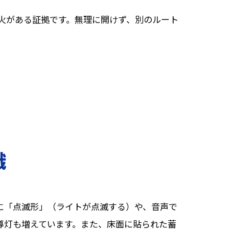
火がある証拠です。無理に開けず、別のルート
識
に「点滅形」（ライトが点滅する）や、音声で
導灯も増えています。また、床面に貼られた蓄