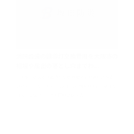
消防設備の誘導灯交換費用を大阪市の
相場や届出の落とし穴までわ...
いま手元にある「誘導灯交換 見積書」が高いのか安い
のか分からないまま、なんとなく判を押すと、余計な
コストと届出リスクを同時に抱え込...
2026.04.29
お知らせ