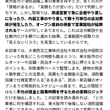
東大阪市で消防設備工事の業者を探すとき、多くの方が
「資格があるか」「見積もりが安いか」だけで判断しが
ちです。しかし現場では、
用途変更で急に全面やり直し
になったり、内装工事のやり直しで数十万単位の追加費
用が発生したり、オープン直前の検査で営業開始が延期
される
ケースが珍しくありません。これは法令解説や会
社案内だけを頼りに進めた結果、工事範囲や段取りの
「見えないリスク」を見落としているからです。
本記事では、大東防災工業株式会社や株式会社中田防災
といった有名どころの特徴も踏まえつつ、東大阪市のビ
ルオーナーや店舗・民泊オーナーが本当に押さえるべき
ポイントを、失敗事例ベースで整理します。建物の用途
×築年数ごとの注意点、見積もり金額差の正体、消防署
協議で仕様変更が入る“あるある”、民泊・新店舗のオー
プンまでの現実的なスケジュール感まで、机上の理屈で
はなく
手元の現金と開業時期を守るための実務ロジック
だけを抽出しました。この記事を読み進めれば、「どの
業者に何を確認すれば、東大阪市で後悔しない消防設備
工事にできるか」が自分の物件に当てはめて判断できる