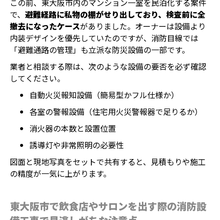
この前、東大阪市内のマンション一室を民泊化する案件
で、
避難経路に私物の棚がせり出しており、検査前に全
撤去になったケース
がありました。オーナーは設備より
内装デザインを優先していたのですが、消防目線では
「避難通路の管理」も立派な防災設備の一部です。
業者と相談する際は、次のような設備の要否を必ず確認
してください。
自動火災報知設備（簡易型かフル仕様か）
各室の警報設備（住宅用火災警報器で足りるか）
消火器の本数と設置位置
誘導灯や非常照明の必要性
図面と現地写真をセットで共有すると、見積もりや施工
の精度が一気に上がります。
東大阪市で飲食店やサロンを出す際の消防設
ホーム
電話
メール
マップ