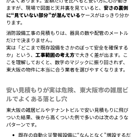
がよくあります。金額だけを比べると安い方に心が動き
ますが、現場で図面と天井裏を見ていると、
安さの裏側
に“見ていない部分”が潜んでいる
ケースがはっきり分か
ります。
消防設備工事の見積もりは、器具の数や配管のメートル
だけで決まりません。
実は「どこまで既存設備をさかのぼって安全を確保する
か」という、
工事範囲の考え方
で大きく差が出ます。こ
こを理解しておくと、数字のマジックに振り回されず、
東大阪の物件に本当に合う業者を選びやすくなります。
安い見積もりが実は危険、東大阪市の雑居ビ
ルでよくある落とし穴
東大阪の雑居ビルやテナントビルで安い見積もりに飛び
ついた結果、後から高くついた例で多いのは次のような
パターンです。
既存の自動火災警報設備に“なんとなく”増設するだ